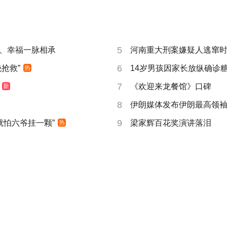
5
、幸福一脉相承
河南重大刑案嫌疑人逃窜
6
抢救”
14岁男孩因家长放纵确诊
热
7
《欢迎来龙餐馆》口碑
新
8
伊朗媒体发布伊朗最高领
9
就怕六爷挂一颗”
梁家辉百花奖演讲落泪
热