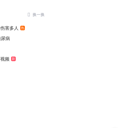

换一换
时伤害多人
热
糖尿病
袖视频
新